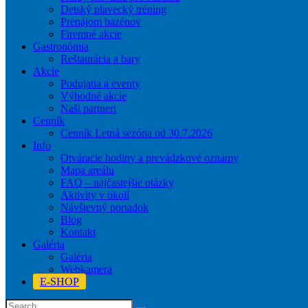
Detský plavecký tréning
Prenájom bazénov
Firemné akcie
Gastronómia
Reštaurácia a bary
Akcie
Podujatia a eventy
Výhodné akcie
Naši partneri
Cenník
Cenník Letná sezóna od 30.7.2026
Info
Otváracie hodiny a prevádzkové oznamy
Mapa areálu
FAQ – najčastejšie otázky
Aktivity v okolí
Návštevný poriadok
Blog
Kontakt
Galéria
Galéria
Webkamera
E-SHOP