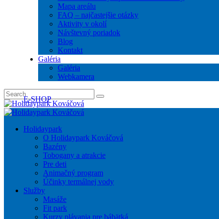
Mapa areálu
FAQ – najčastejšie otázky
Aktivity v okolí
Návštevný poriadok
Blog
Kontakt
Galéria
Galéria
Webkamera
E-SHOP
Holidaypark
O Holidaypark Kováčová
Bazény
Tobogany a atrakcie
Pre deti
Animačný program
Účinky termálnej vody
Služby
Masáže
Fit park
Kurzy plávania pre bábätká