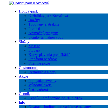
Holidaypark
O Holidaypark Kováčová
Bazény
Tobogany a atrakcie
Pre deti
Animačný program
Účinky termálnej vody
Služby
Masáže
Fit park
Kurzy plávania pre bábätká
Prenájom bazénov
Firemné akcie
Gastronómia
Reštaurácia a bary
Akcie
Podujatia a eventy
Výhodné akcie
Naši partneri
Cenník
Cenník Letná sezóna od 30.7.2026
Info
Otváracie hodiny a prevádzkové oznamy