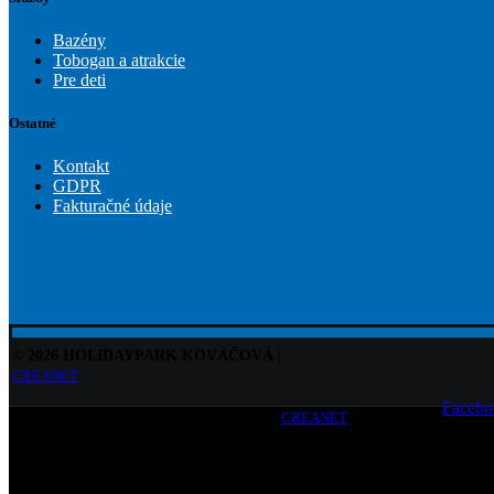
Bazény
Tobogan a atrakcie
Pre deti
Ostatné
Kontakt
GDPR
Fakturačné údaje
© 2026 HOLIDAYPARK KOVÁČOVÁ
|
CREANET
Facebo
© 2026 HOLIDAYPARK KOVÁČOVÁ
|
CREANET