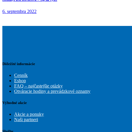
6. septembra 2022
Dôležité informácie
Cenník
Eshop
FAQ – najčastejšie otázky
Otváracie hodiny a prevádzkové oznamy
Výhodné akcie
Akcie a ponuky
Naši partneri
Služby