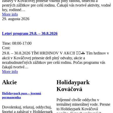
zábavy v Kováčovej prinesie víkend plný radosti, smiechu a
pestrých zážitkov pre celú rodinu. Čakajú vás tvorivé aktivity, vodné
hry, rodinné…
More info
29. augusta 2026
Letný program 29.8. – 30.8.2026
Time:
08:00
-
17:00
Cost:
29.8. – 30.8.2026 TÍM HRDINOV V AKCII 🦸‍♂️🚓 Tím hrdinov v
akcii v Kováčovej prinesie deň plný odvahy, akcie a
nezabudnuteľných zážitkov pre celú rodinu. Počas programu vás
čakajú tvorivé…
More info
Akcie
Holidaypark
Kováčová
Holidaypark pass – jesenná
permanentka
Príjemné chvíle oddychu v
termálnej minerálnej vode. Presne
Dovolenkuj, relaxuj, oddychuj,
to Holidaypark Kováčová
športuj a zabávaj v Holidaypark