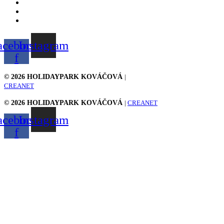
Kontakt
GDPR
Fakturačné údaje
acebook-
Instagram
f
© 2026 HOLIDAYPARK KOVÁČOVÁ
|
CREANET
© 2026 HOLIDAYPARK KOVÁČOVÁ
|
CREANET
acebook-
Instagram
f