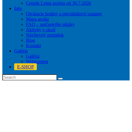
Cenník Letná sezóna od 30.7.2026
Info
Otváracie hodiny a prevádzkové oznamy
Mapa areálu
FAQ – najčastejšie otázky
Aktivity v okolí
Návštevný poriadok
Blog
Kontakt
Galéria
Galéria
Webkamera
E-SHOP