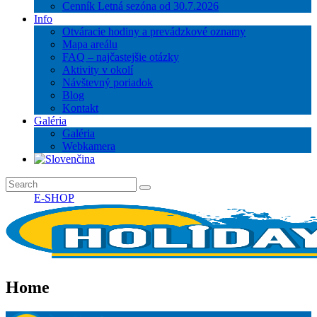
Cenník Letná sezóna od 30.7.2026
Info
Otváracie hodiny a prevádzkové oznamy
Mapa areálu
FAQ – najčastejšie otázky
Aktivity v okolí
Návštevný poriadok
Blog
Kontakt
Galéria
Galéria
Webkamera
E-SHOP
Home