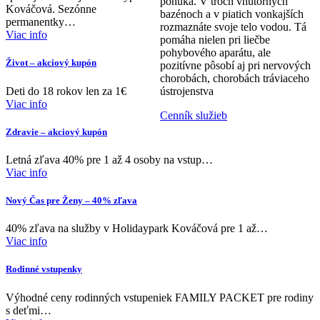
ponúka. V troch vnútorných
Kováčová. Sezónne
bazénoch a v piatich vonkajších
permanentky…
rozmaznáte svoje telo vodou. Tá
Viac info
pomáha nielen pri liečbe
pohybového aparátu, ale
Život – akciový kupón
pozitívne pôsobí aj pri nervových
chorobách, chorobách tráviaceho
Deti do 18 rokov len za 1€
ústrojenstva
Viac info
Cenník služieb
Zdravie – akciový kupón
Letná zľava 40% pre 1 až 4 osoby na vstup…
Viac info
Nový Čas pre Ženy – 40% zľava
40% zľava na služby v Holidaypark Kováčová pre 1 až…
Viac info
Rodinné vstupenky
Výhodné ceny rodinných vstupeniek FAMILY PACKET pre rodiny
s deťmi…