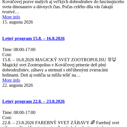
Kováčovej pozve malých aj veľkých dobrodruhov do fascinujúceho
sveta dinosaurov a dávnych čias. Počas celého dňa vás čakajú
tvorivé…
More info
15. augusta 2026
Letný program 15.8. – 16.8.2026
Time:
08:00
-
17:00
Cost:
15.8. – 16.8.2026 MAGICKÝ SVET ZOOTROPOLISU 🐰🦊
Magický svet Zootropolisu v Kováčovej prinesie deň plný
dobrodružstiev, zábavy a stretnutí s obľúbenými zvieracími
hrdinami. Deti aj rodičia sa môžu tešiť na…
More info
22. augusta 2026
Letný program 22.8. – 23.8.2026
Time:
08:00
-
17:00
Cost:
22.8. – 23.8.2026 FAREBNÝ SVET ZÁBAVY 🌈 Farebný svet