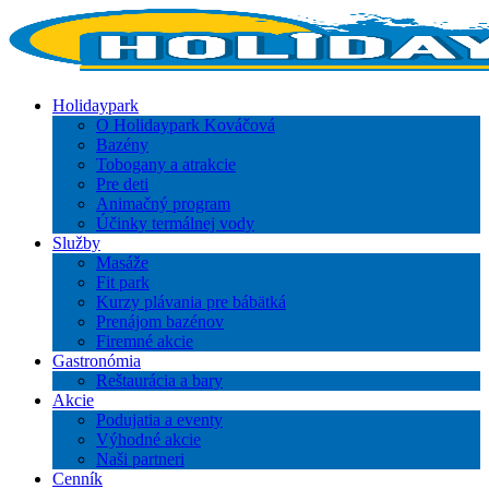
Holidaypark
O Holidaypark Kováčová
Bazény
Tobogany a atrakcie
Pre deti
Animačný program
Účinky termálnej vody
Služby
Masáže
Fit park
Kurzy plávania pre bábätká
Prenájom bazénov
Firemné akcie
Gastronómia
Reštaurácia a bary
Akcie
Podujatia a eventy
Výhodné akcie
Naši partneri
Cenník