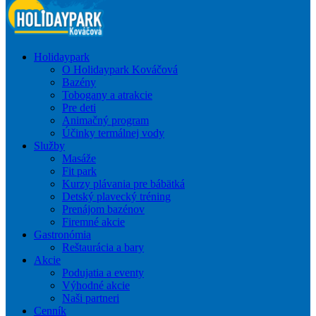
Holidaypark
O Holidaypark Kováčová
Bazény
Tobogany a atrakcie
Pre deti
Animačný program
Účinky termálnej vody
Služby
Masáže
Fit park
Kurzy plávania pre bábätká
Detský plavecký tréning
Prenájom bazénov
Firemné akcie
Gastronómia
Reštaurácia a bary
Akcie
Podujatia a eventy
Výhodné akcie
Naši partneri
Cenník