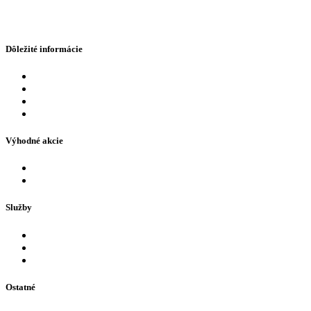
Dôležité informácie
Cenník
Eshop
FAQ – najčastejšie otázky
Otváracie hodiny a prevádzkové oznamy
Výhodné akcie
Akcie a ponuky
Naši partneri
Služby
Bazény
Tobogan a atrakcie
Pre deti
Ostatné