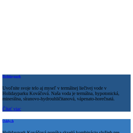
Holidaypark
Uvoľnite svoje telo aj myseľ v termálnej liečivej vode v
Holidayparku Kováčová. Naša voda je termálna, hypotonická,
minerálna, síranovo-hydrouhličitanová, vápenato-horečnatá.
Čítať viac
Oddych
Holidaypark Kováčová ponúka skvelú kombináciu služieb pre