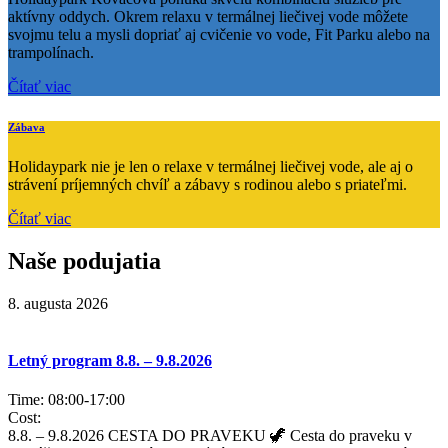
aktívny oddych. Okrem relaxu v termálnej liečivej vode môžete
svojmu telu a mysli dopriať aj cvičenie vo vode, Fit Parku alebo na
trampolínach.
Čítať viac
Zábava
Holidaypark nie je len o relaxe v termálnej liečivej vode, ale aj o
strávení príjemných chvíľ a zábavy s rodinou alebo s priateľmi.
Čítať viac
Naše podujatia
8. augusta 2026
Letný program 8.8. – 9.8.2026
Time:
08:00
-
17:00
Cost:
8.8. – 9.8.2026 CESTA DO PRAVEKU 🦖 Cesta do praveku v