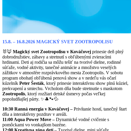
15.8. – 16.8.2026 MAGICKÝ SVET ZOOTROPOLISU
🐰🦊
Magický svet Zootropolisu v Kováčovej
prinesie deň plný
dobrodružstiev, zábavy a stretnutí s obľúbenými zvieracími
hrdinami. Deti aj rodičia sa môžu tešiť na tvorivé dielne, rodinné
súťaže, vodné aktivity, tanečné animácie a množstvo veselých
zážitkov v atmosfére rozprávkového mesta Zootropolis. V sobotu
program obohatí obľúbená penová show a v nedeľu vás očarí
kúzelník
Peter Šesták
, ktorý prinesie interaktívnu show plnú kúziel,
prekvapení a smiechu. Vrcholom dňa bude stretnutie s maskotom
Zootropolis
, ktorý rozžiari detské úsmevy počas veľkej
popoludňajšej párty. ✨🎩🐾💦
10:30 Ranná energia v Kováčovej –
Privítanie hostí, tanečný štart
dňa a interaktívny pozdrav v areáli.
11:00 Aqua Power Move –
Dynamické vodné cvičenie s
pomôckami vo vonkajšom bazéne.
12:00 Kreatívna zóna detí
– Tvorivé dielne, mini súťaže,