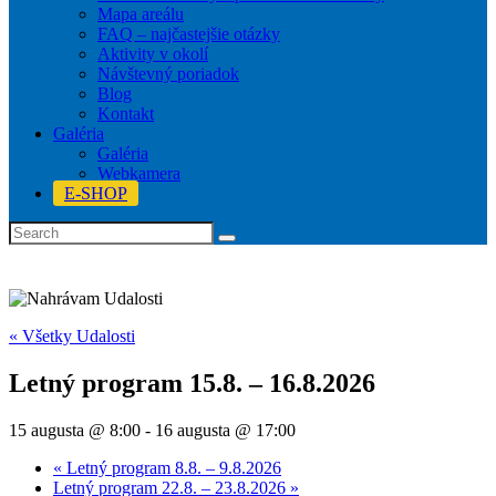
Mapa areálu
FAQ – najčastejšie otázky
Aktivity v okolí
Návštevný poriadok
Blog
Kontakt
Galéria
Galéria
Webkamera
E-SHOP
« Všetky Udalosti
Letný program 15.8. – 16.8.2026
15 augusta @ 8:00
-
16 augusta @ 17:00
«
Letný program 8.8. – 9.8.2026
Letný program 22.8. – 23.8.2026
»