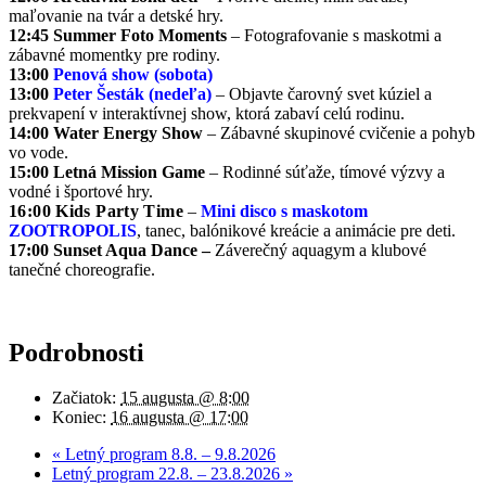
maľovanie na tvár a detské hry.
12:45 Summer Foto Moments
– Fotografovanie s maskotmi a
zábavné momentky pre rodiny.
13:00
Penová show (sobota)
13:00
Peter Šesták (nedeľa)
– Objavte čarovný svet kúziel a
prekvapení v interaktívnej show, ktorá zabaví celú rodinu.
14:00 Water Energy Show
– Zábavné skupinové cvičenie a pohyb
vo vode.
15:00 Letná Mission Game
– Rodinné súťaže, tímové výzvy a
vodné i športové hry.
16:00
Kids Party Time
–
Mini disco s maskotom
ZOOTROPOLIS
, tanec, balónikové kreácie a animácie pre deti.
17:00 Sunset Aqua Dance –
Záverečný aquagym a klubové
tanečné choreografie.
Podrobnosti
Začiatok:
15 augusta @ 8:00
Koniec:
16 augusta @ 17:00
«
Letný program 8.8. – 9.8.2026
Letný program 22.8. – 23.8.2026
»