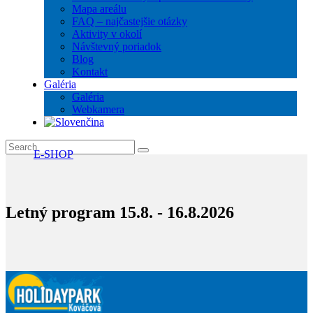
Mapa areálu
FAQ – najčastejšie otázky
Aktivity v okolí
Návštevný poriadok
Blog
Kontakt
Galéria
Galéria
Webkamera
E-SHOP
Letný program 15.8. - 16.8.2026