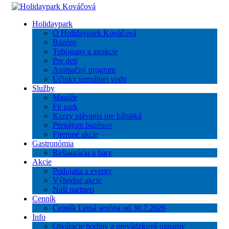
Holidaypark
O Holidaypark Kováčová
Bazény
Tobogany a atrakcie
Pre deti
Animačný program
Účinky termálnej vody
Služby
Masáže
Fit park
Kurzy plávania pre bábätká
Prenájom bazénov
Firemné akcie
Gastronómia
Reštaurácia a bary
Akcie
Podujatia a eventy
Výhodné akcie
Naši partneri
Cenník
Cenník Letná sezóna od 30.7.2026
Info
Otváracie hodiny a prevádzkové oznamy