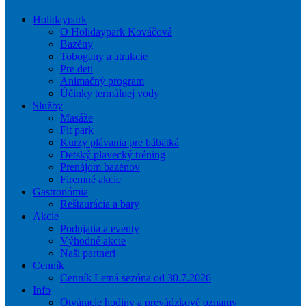
Holidaypark
O Holidaypark Kováčová
Bazény
Tobogany a atrakcie
Pre deti
Animačný program
Účinky termálnej vody
Služby
Masáže
Fit park
Kurzy plávania pre bábätká
Detský plavecký tréning
Prenájom bazénov
Firemné akcie
Gastronómia
Reštaurácia a bary
Akcie
Podujatia a eventy
Výhodné akcie
Naši partneri
Cenník
Cenník Letná sezóna od 30.7.2026
Info
Otváracie hodiny a prevádzkové oznamy