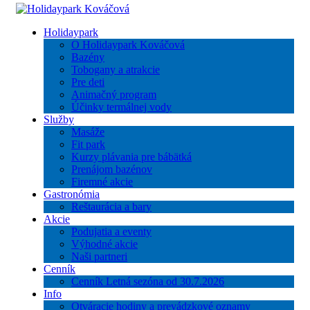
Holidaypark
O Holidaypark Kováčová
Bazény
Tobogany a atrakcie
Pre deti
Animačný program
Účinky termálnej vody
Služby
Masáže
Fit park
Kurzy plávania pre bábätká
Prenájom bazénov
Firemné akcie
Gastronómia
Reštaurácia a bary
Akcie
Podujatia a eventy
Výhodné akcie
Naši partneri
Cenník
Cenník Letná sezóna od 30.7.2026
Info
Otváracie hodiny a prevádzkové oznamy