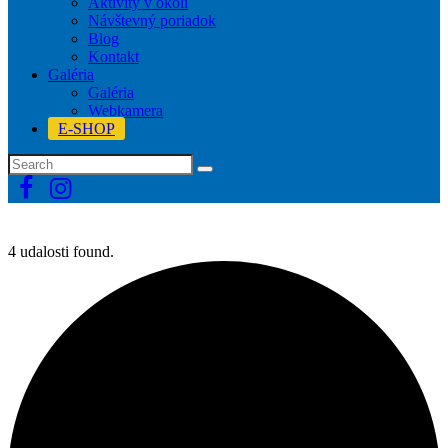
Aktivity v okolí
Návštevný poriadok
Blog
Kontakt
Galéria
Galéria
Webkamera
E-SHOP
4 udalosti found.