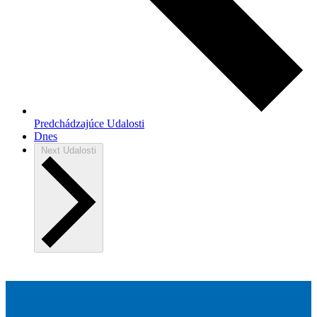
Predchádzajúce
Udalosti
Dnes
Next
Udalosti