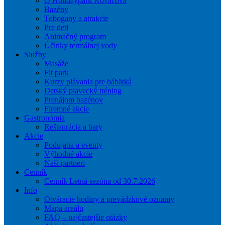
O Holidaypark Kováčová
Bazény
Tobogany a atrakcie
Pre deti
Animačný program
Účinky termálnej vody
Služby
Masáže
Fit park
Kurzy plávania pre bábätká
Detský plavecký tréning
Prenájom bazénov
Firemné akcie
Gastronómia
Reštaurácia a bary
Akcie
Podujatia a eventy
Výhodné akcie
Naši partneri
Cenník
Cenník Letná sezóna od 30.7.2026
Info
Otváracie hodiny a prevádzkové oznamy
Mapa areálu
FAQ – najčastejšie otázky