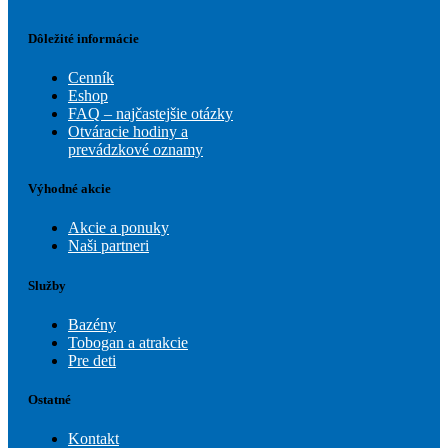
Dôležité informácie
Cenník
Eshop
FAQ – najčastejšie otázky
Otváracie hodiny a
prevádzkové oznamy
Výhodné akcie
Akcie a ponuky
Naši partneri
Služby
Bazény
Tobogan a atrakcie
Pre deti
Ostatné
Kontakt