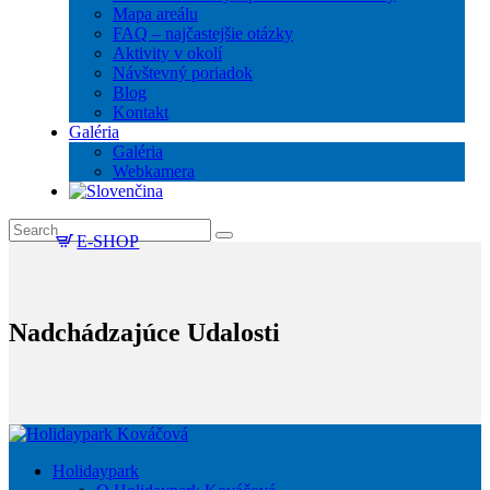
Mapa areálu
FAQ – najčastejšie otázky
Aktivity v okolí
Návštevný poriadok
Blog
Kontakt
Galéria
Galéria
Webkamera
E-SHOP
Nadchádzajúce Udalosti
Holidaypark