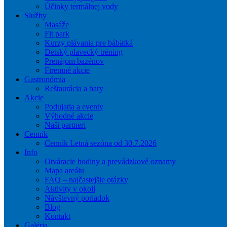
Účinky termálnej vody
Služby
Masáže
Fit park
Kurzy plávania pre bábätká
Detský plavecký tréning
Prenájom bazénov
Firemné akcie
Gastronómia
Reštaurácia a bary
Akcie
Podujatia a eventy
Výhodné akcie
Naši partneri
Cenník
Cenník Letná sezóna od 30.7.2026
Info
Otváracie hodiny a prevádzkové oznamy
Mapa areálu
FAQ – najčastejšie otázky
Aktivity v okolí
Návštevný poriadok
Blog
Kontakt
Galéria