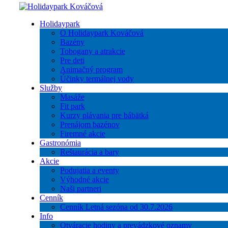
Holidaypark
O Holidaypark Kováčová
Bazény
Tobogany a atrakcie
Pre deti
Animačný program
Účinky termálnej vody
Služby
Masáže
Fit park
Kurzy plávania pre bábätká
Prenájom bazénov
Firemné akcie
Gastronómia
Reštaurácia a bary
Akcie
Podujatia a eventy
Výhodné akcie
Naši partneri
Cenník
Cenník Letná sezóna od 30.7.2026
Info
Otváracie hodiny a prevádzkové oznamy