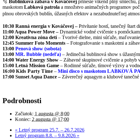
🫧
Bublinková zábava v Kováčovej
prinesie víkend plný smiechu, p
maskotom
Labková patrola
a množstvo animačných programov počas
plnou obrovských bublín, úžasných efektov a nezabudnuteľnej atmos
10:30 Ranná energia v Kováčovej –
Privítanie hostí, tanečný štart 
11:00 Aqua Power Move –
Dynamické vodné cvičenie s pomôckami
12:00 Kreatívna zóna detí
– Tvorivé dielne, mini súťaže, maľovanie 
12:45 Summer Foto Moments
– Fotografovanie s maskotmi a zába
13:00
Penová show (sobota)
13:00
MR. Bubble (nedeľa)
– Jedinečná bublinová show s úžasným
14:00 Water Energy Show
– Zábavné skupinové cvičenie a pohyb 
15:00 Letná Mission Game
– Rodinné súťaže, tímové výzvy a vodné
16:00
Kids Party Time
–
Mini disco s maskotom LABKOVÁ 
17:00 Sunset Aqua Dance –
Záverečný aquagym a klubové tanečné 
Podrobnosti
Začiatok:
1 augusta @ 8:00
Koniec:
2 augusta @ 17:00
«
Letný program 25.7. – 26.7.2026
Letný program 8.8. – 9.8.2026
»