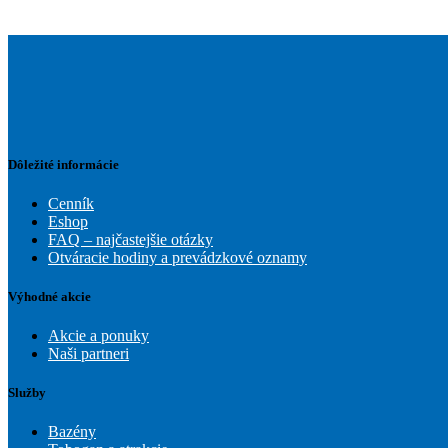
Dôležité informácie
Cenník
Eshop
FAQ – najčastejšie otázky
Otváracie hodiny a prevádzkové oznamy
Výhodné akcie
Akcie a ponuky
Naši partneri
Služby
Bazény