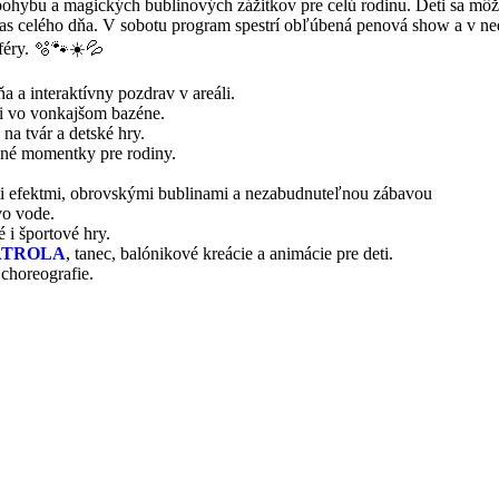
ohybu a magických bublinových zážitkov pre celú rodinu. Deti sa môžu 
 celého dňa. V sobotu program spestrí obľúbená penová show a v ne
féry. 🫧🐾☀️💦
dňa a interaktívny pozdrav v areáli.
 vo vonkajšom bazéne.
na tvár a detské hry.
vné momentky pre rodiny.
i efektmi, obrovskými bublinami a nezabudnuteľnou zábavou
vo vode.
 i športové hry.
PATROLA
, tanec, balónikové kreácie a animácie pre deti.
choreografie.