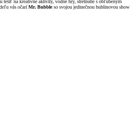
tešiť na kreatívne aktivity, vodné hry, stretnutie s obľúbeným
deľu vás očarí
Mr. Bubble
so svojou jedinečnou bublinovou show