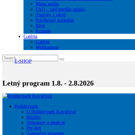
Mapa areálu
FAQ – najčastejšie otázky
Aktivity v okolí
Návštevný poriadok
Blog
Kontakt
Galéria
Galéria
Webkamera
E-SHOP
Letný program 1.8. - 2.8.2026
Holidaypark
O Holidaypark Kováčová
Bazény
Tobogany a atrakcie
Pre deti
Animačný program