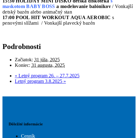
15:30
HOLIDAY MINI DISKO detská diskotéka
s
maskotom BABY BOSS
a modelovanie balónikov
/ Vonkajší
detský bazén alebo animačný stan
17:00
POOL HIT WORKOUT AQUA AEROBIC
s
penovými slížami
/ Vonkajší plavecký bazén
Podrobnosti
Začiatok:
31 júla, 2025
Koniec:
31 augusta, 2025
«
Letný program 26. – 27.7.2025
Letný program 3.8.2025
»
Dôležité informácie
Cenník