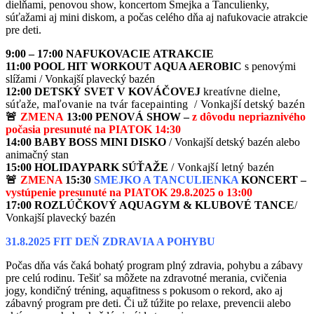
dielňami, penovou show, koncertom Smejka a Tanculienky,
súťažami aj mini diskom, a počas celého dňa aj nafukovacie atrakcie
pre deti.
9:00 – 17:00
NAFUKOVACIE ATRAKCIE
11:00
POOL HIT WORKOUT AQUA AEROBIC
s penovými
slížami / Vonkajší plavecký bazén
12:00 DETSKÝ SVET V KOVÁČOVEJ
kreatívne dielne,
súťaže, maľovanie na tvár facepainting / Vonkajší detský bazén
🚨
ZMENA
13:00
PENOVÁ SHOW –
z dôvodu nepriaznivého
počasia presunuté na PIATOK 14:30
14:00
BABY BOSS MINI DISKO
/ Vonkajší detský bazén alebo
animačný stan
15:00
HOLIDAYPARK SÚŤAŽE
/ Vonkajší letný bazén
🚨
ZMENA
15:30
SMEJKO A TANCULIENKA
KONCERT –
vystúpenie presunuté na PIATOK 29.8.2025 o 13:00
17:00
ROZLÚČKOVÝ AQUAGYM & KLUBOVÉ TANCE
/
Vonkajší plavecký bazén
31.8.2025 FIT DEŇ ZDRAVIA A POHYBU
Počas dňa vás čaká bohatý program plný zdravia, pohybu a zábavy
pre celú rodinu. Tešiť sa môžete na zdravotné merania, cvičenia
jogy, kondičný tréning, aquafitness s pokusom o rekord, ako aj
zábavný program pre deti. Či už túžite po relaxe, prevencii alebo