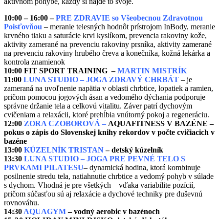
aktívnom pohybe, každý si nájde to svoje.
10:00 – 16:00 –
PRE ZDRAVIE so Všeobecnou Zdravotnou
Poisťovňou
– meranie telesných hodnôt prístrojom InBody, meranie
krvného tlaku a saturácie krvi kyslíkom, prevencia rakoviny kože,
aktivity zamerané na prevenciu rakoviny prsníka, aktivity zamerané
na prevenciu rakoviny hrubého čreva a konečníka, kožná lekárka a
kontrola znamienok
10:00
FIT SPORT TRAINING –
MARTIN MISTRÍK
11:00
LUNA STUDIO – JOGA ZDRAVÝ CHRBÁT
– je
zameraná na uvoľnenie napätia v oblasti chrbtice, lopatiek a ramien,
pričom pomocou jogových ásan a vedomého dýchania podporuje
správne držanie tela a celkovú vitalitu. Záver patrí dychovým
cvičeniam a relaxácii, ktoré prehĺbia vnútorný pokoj a regeneráciu.
12:00
ZORA CZOBOROVÁ –
AQUAFITNESS V BAZÉNE –
pokus o zápis do Slovenskej knihy rekordov v počte cvičiacich v
bazéne
13:00
KÚZELNÍK TRISTAN
– detský kúzelník
13:30
LUNA STUDIO – JOGA PRE PEVNÉ TELO S
PRVKAMI PILATESU
– dynamická hodina, ktorá kombinuje
posilnenie stredu tela, natiahnutie chrbtice a vedomý pohyb v súlade
s dychom. Vhodná je pre všetkých – vďaka variabilite pozícií,
pričom súčasťou sú aj relaxácie a dychové techniky pre duševnú
rovnováhu.
14:30
AQUAGYM
– vodný aerobic v bazénoch