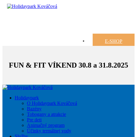
E-SHOP
FUN & FIT VÍKEND 30.8 a 31.8.2025
Holidaypark
O Holidaypark Kováčová
Bazény
Tobogany a atrakcie
Pre deti
Animačný program
Účinky termálnej vody
Služby