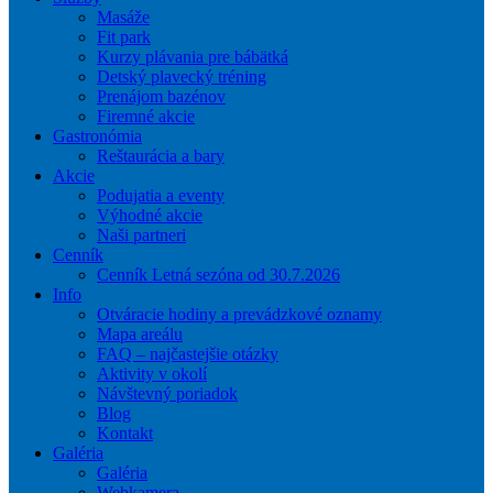
Masáže
Fit park
Kurzy plávania pre bábätká
Detský plavecký tréning
Prenájom bazénov
Firemné akcie
Gastronómia
Reštaurácia a bary
Akcie
Podujatia a eventy
Výhodné akcie
Naši partneri
Cenník
Cenník Letná sezóna od 30.7.2026
Info
Otváracie hodiny a prevádzkové oznamy
Mapa areálu
FAQ – najčastejšie otázky
Aktivity v okolí
Návštevný poriadok
Blog
Kontakt
Galéria
Galéria
Webkamera