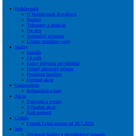
Holidaypark
O Holidaypark Kováčová
Bazény
Tobogany a atrakcie
Pre deti
Animačný program
Účinky termálnej vody
Služby
Masáže
Fit park
Kurzy plávania pre bábätká
Detský plavecký tréning
Prenájom bazénov
Firemné akcie
Gastronómia
Reštaurácia a bary
Akcie
Podujatia a eventy
Výhodné akcie
Naši partneri
Cenník
Cenník Letná sezóna od 30.7.2026
Info
Otváracie hodiny a prevádzkové oznamy