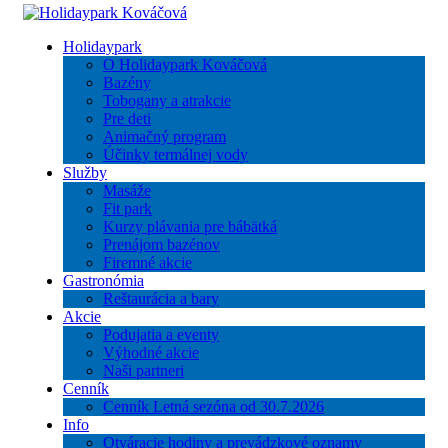
Holidaypark
O Holidaypark Kováčová
Bazény
Tobogany a atrakcie
Pre deti
Animačný program
Účinky termálnej vody
Služby
Masáže
Fit park
Kurzy plávania pre bábätká
Prenájom bazénov
Firemné akcie
Gastronómia
Reštaurácia a bary
Akcie
Podujatia a eventy
Výhodné akcie
Naši partneri
Cenník
Cenník Letná sezóna od 30.7.2026
Info
Otváracie hodiny a prevádzkové oznamy