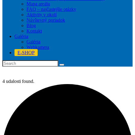
Mapa areálu
FAQ – najčastejšie otázky
Aktivity v okolí
Návštevný poriadok
Blog
Kontakt
Galéria
Galéria
Webkamera
E-SHOP
4 udalosti found.