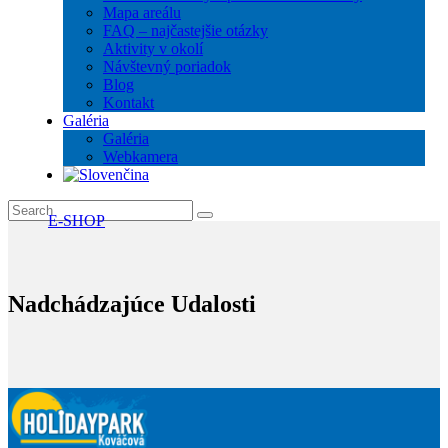
Mapa areálu
FAQ – najčastejšie otázky
Aktivity v okolí
Návštevný poriadok
Blog
Kontakt
Galéria
Galéria
Webkamera
E-SHOP
Nadchádzajúce Udalosti