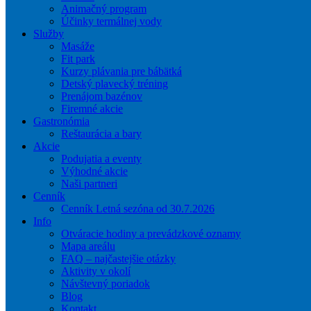
Animačný program
Účinky termálnej vody
Služby
Masáže
Fit park
Kurzy plávania pre bábätká
Detský plavecký tréning
Prenájom bazénov
Firemné akcie
Gastronómia
Reštaurácia a bary
Akcie
Podujatia a eventy
Výhodné akcie
Naši partneri
Cenník
Cenník Letná sezóna od 30.7.2026
Info
Otváracie hodiny a prevádzkové oznamy
Mapa areálu
FAQ – najčastejšie otázky
Aktivity v okolí
Návštevný poriadok
Blog
Kontakt