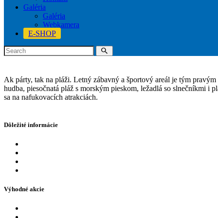
Galéria
Galéria
Webkamera
E-SHOP
Ak párty, tak na pláži. Letný zábavný a športový areál je tým pravým
hudba, piesočnatá pláž s morským pieskom, ležadlá so slnečníkmi i pl
sa na nafukovacích atrakciách.
Dôležité informácie
Cenník
Eshop
FAQ – najčastejšie otázky
Otváracie hodiny a prevádzkové oznamy
Výhodné akcie
Akcie a ponuky
Naši partneri