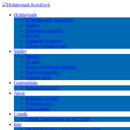
Holidaypark
O Holidaypark Kováčová
Bazény
Tobogany a atrakcie
Pre deti
Animačný program
Účinky termálnej vody
Služby
Masáže
Fit park
Kurzy plávania pre bábätká
Prenájom bazénov
Firemné akcie
Gastronómia
Reštaurácia a bary
Akcie
Podujatia a eventy
Výhodné akcie
Naši partneri
Cenník
Cenník Letná sezóna od 30.7.2026
Info
Otváracie hodiny a prevádzkové oznamy