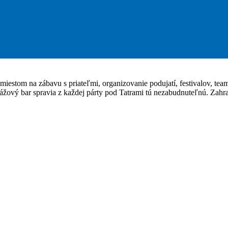
 miestom na zábavu s priateľmi, organizovanie podujatí, festivalov, tea
ážový bar spravia z každej párty pod Tatrami tú nezabudnuteľnú. Zahrať