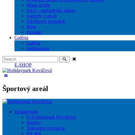
Mapa areálu
FAQ – najčastejšie otázky
Aktivity v okolí
Návštevný poriadok
Blog
Kontakt
Galéria
Galéria
Webkamera
E-SHOP
Športový areál
Holidaypark
O Holidaypark Kováčová
Bazény
Tobogany a atrakcie
Pre deti