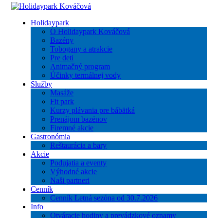
Holidaypark
O Holidaypark Kováčová
Bazény
Tobogany a atrakcie
Pre deti
Animačný program
Účinky termálnej vody
Služby
Masáže
Fit park
Kurzy plávania pre bábätká
Prenájom bazénov
Firemné akcie
Gastronómia
Reštaurácia a bary
Akcie
Podujatia a eventy
Výhodné akcie
Naši partneri
Cenník
Cenník Letná sezóna od 30.7.2026
Info
Otváracie hodiny a prevádzkové oznamy