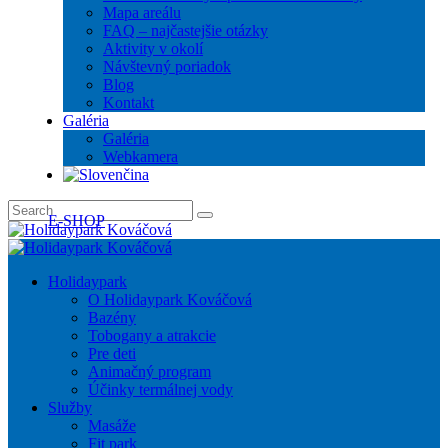
Mapa areálu
FAQ – najčastejšie otázky
Aktivity v okolí
Návštevný poriadok
Blog
Kontakt
Galéria
Galéria
Webkamera
E-SHOP
Holidaypark
O Holidaypark Kováčová
Bazény
Tobogany a atrakcie
Pre deti
Animačný program
Účinky termálnej vody
Služby
Masáže
Fit park