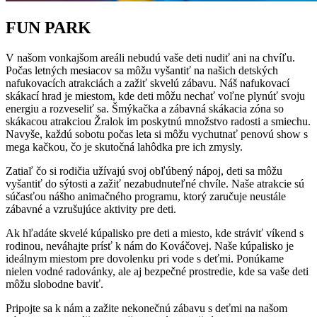
FUN PARK
V našom vonkajšom areáli nebudú vaše deti nudiť ani na chvíľu.
Počas letných mesiacov sa môžu vyšantiť na našich detských
nafukovacích atrakciách a zažiť skvelú zábavu. Náš nafukovací
skákací hrad je miestom, kde deti môžu nechať voľne plynúť svoju
energiu a rozveseliť sa. Šmýkačka a zábavná skákacia zóna so
skákacou atrakciou Žralok im poskytnú množstvo radosti a smiechu.
Navyše, každú sobotu počas leta si môžu vychutnať penovú show s
mega kačkou, čo je skutočná lahôdka pre ich zmysly.
Zatiaľ čo si rodičia užívajú svoj obľúbený nápoj, deti sa môžu
vyšantiť do sýtosti a zažiť nezabudnuteľné chvíle. Naše atrakcie sú
súčasťou nášho animačného programu, ktorý zaručuje neustále
zábavné a vzrušujúce aktivity pre deti.
Ak hľadáte skvelé kúpalisko pre deti a miesto, kde stráviť víkend s
rodinou, neváhajte prísť k nám do Kováčovej. Naše kúpalisko je
ideálnym miestom pre dovolenku pri vode s deťmi. Ponúkame
nielen vodné radovánky, ale aj bezpečné prostredie, kde sa vaše deti
môžu slobodne baviť.
Pripojte sa k nám a zažite nekonečnú zábavu s deťmi na našom