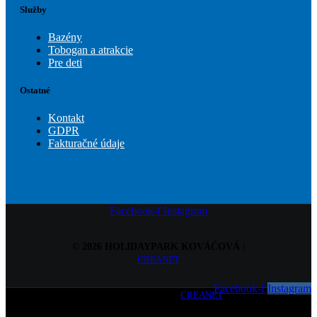
Služby
Bazény
Tobogan a atrakcie
Pre deti
Ostatné
Kontakt
GDPR
Fakturačné údaje
Facebook-f
Instagram
© 2026 HOLIDAYPARK KOVÁČOVÁ
|
CREANET
Facebook-f
Instagram
© 2026 HOLIDAYPARK KOVÁČOVÁ
|
CREANET