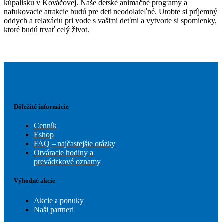
kúpalisku v Kováčovej. Naše detské animačné programy a
nafukovacie atrakcie budú pre deti neodolateľné. Urobte si príjemný
oddych a relaxáciu pri vode s vašimi deťmi a vytvorte si spomienky,
ktoré budú trvať celý život.
Dôležité informácie
Cenník
Eshop
FAQ – najčastejšie otázky
Otváracie hodiny a
prevádzkové oznamy
Výhodné akcie
Akcie a ponuky
Naši partneri