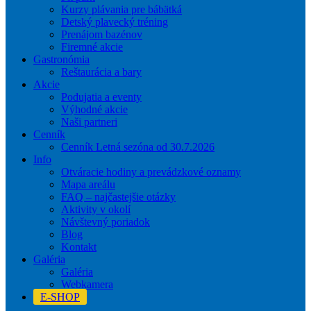
Kurzy plávania pre bábätká
Detský plavecký tréning
Prenájom bazénov
Firemné akcie
Gastronómia
Reštaurácia a bary
Akcie
Podujatia a eventy
Výhodné akcie
Naši partneri
Cenník
Cenník Letná sezóna od 30.7.2026
Info
Otváracie hodiny a prevádzkové oznamy
Mapa areálu
FAQ – najčastejšie otázky
Aktivity v okolí
Návštevný poriadok
Blog
Kontakt
Galéria
Galéria
Webkamera
E-SHOP