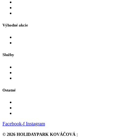
Eshop
FAQ – najčastejšie otázky
Otváracie hodiny a prevádzkové oznamy
Výhodné akcie
Akcie a ponuky
Naši partneri
Služby
Bazény
Tobogan a atrakcie
Pre deti
Ostatné
Kontakt
GDPR
Fakturačné údaje
Facebook-f
Instagram
© 2026 HOLIDAYPARK KOVÁČOVÁ
|