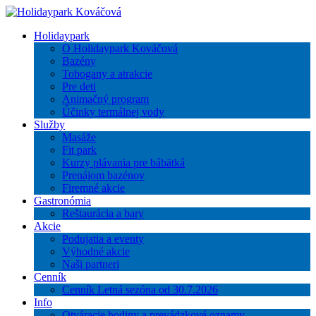
Holidaypark
O Holidaypark Kováčová
Bazény
Tobogany a atrakcie
Pre deti
Animačný program
Účinky termálnej vody
Služby
Masáže
Fit park
Kurzy plávania pre bábätká
Prenájom bazénov
Firemné akcie
Gastronómia
Reštaurácia a bary
Akcie
Podujatia a eventy
Výhodné akcie
Naši partneri
Cenník
Cenník Letná sezóna od 30.7.2026
Info
Otváracie hodiny a prevádzkové oznamy