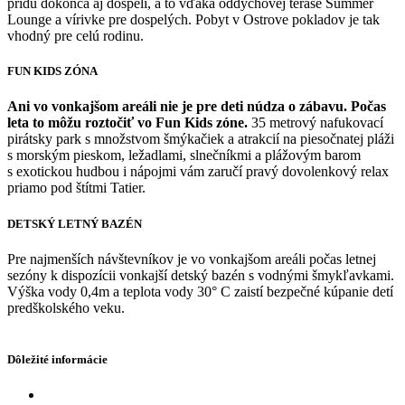
prídu dokonca aj dospelí, a to vďaka oddychovej terase Summer
Lounge a vírivke pre dospelých. Pobyt v Ostrove pokladov je tak
vhodný pre celú rodinu.
FUN KIDS ZÓNA
Ani vo vonkajšom areáli nie je pre deti núdza o zábavu. Počas
leta to môžu roztočiť vo Fun Kids zóne.
35 metrový nafukovací
pirátsky park s množstvom šmýkačiek a atrakcií na piesočnatej pláži
s morským pieskom, ležadlami, slnečníkmi a plážovým barom
s exotickou hudbou i nápojmi vám zaručí pravý dovolenkový relax
priamo pod štítmi Tatier.
DETSKÝ LETNÝ BAZÉN
Pre najmenších návštevníkov je vo vonkajšom areáli počas letnej
sezóny k dispozícii vonkajší detský bazén s vodnými šmykľavkami.
Výška vody 0,4m a
teplota vody 30° C zaistí bezpečné kúpanie detí
predškolského veku.
Dôležité informácie
Cenník