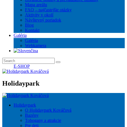
Mapa areálu
FAQ – najčastejšie otázky
Aktivity v okolí
Návštevný poriadok
Blog
Kontakt
Galéria
Galéria
Webkamera
E-SHOP
Holidaypark
Holidaypark
O Holidaypark Kováčová
Bazény
Tobogany a atrakcie
Pre deti