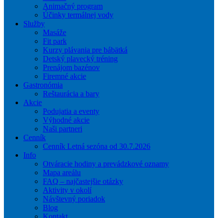
Animačný program
Účinky termálnej vody
Služby
Masáže
Fit park
Kurzy plávania pre bábätká
Detský plavecký tréning
Prenájom bazénov
Firemné akcie
Gastronómia
Reštaurácia a bary
Akcie
Podujatia a eventy
Výhodné akcie
Naši partneri
Cenník
Cenník Letná sezóna od 30.7.2026
Info
Otváracie hodiny a prevádzkové oznamy
Mapa areálu
FAQ – najčastejšie otázky
Aktivity v okolí
Návštevný poriadok
Blog
Kontakt