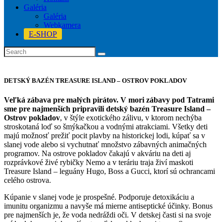
Galéria
Galéria
Webkamera
E-SHOP
DETSKÝ BAZÉN TREASURE ISLAND – OSTROV POKLADOV
Veľká zábava pre malých pirátov. V mori zábavy pod Tatrami
sme pre najmenších pripravili detský bazén Treasure Island –
Ostrov pokladov
, v štýle exotického zálivu, v ktorom nechýba
stroskotaná loď so šmýkačkou a vodnými atrakciami. Všetky deti
majú možnosť prežiť pocit plavby na historickej lodi, kúpať sa v
slanej vode alebo si vychutnať množstvo zábavných animačných
programov. Na ostrove pokladov čakajú v akváriu na deti aj
rozprávkové živé rybičky Nemo a v teráriu traja živí maskoti
Treasure Island – leguány Hugo, Boss a Gucci, ktorí sú ochrancami
celého ostrova.
Kúpanie v slanej vode je prospešné. Podporuje detoxikáciu a
imunitu organizmu a navyše má mierne antiseptické účinky. Bonus
pre najmenších je, že voda nedráždi oči. V detskej časti si na svoje