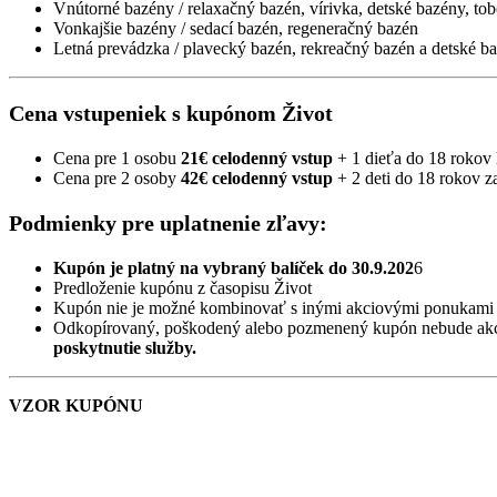
Vnútorné bazény / relaxačný bazén, vírivka, detské bazény, t
Vonkajšie bazény / sedací bazén, regeneračný bazén
Letná prevádzka / plavecký bazén, rekreačný bazén a detské ba
Cena vstupeniek s kupónom Život
Cena pre 1 osobu
21€ celodenný vstup
+ 1 dieťa do 18 rokov 
Cena pre 2 osoby
42€ celodenný vstup
+ 2 deti do 18 rokov z
Podmienky pre uplatnenie zľavy:
Kupón je platný na vybraný balíček do 30.9.202
6
Predloženie kupónu z časopisu Život
Kupón nie je možné kombinovať s inými akciovými ponukami 
Odkopírovaný, poškodený alebo pozmenený kupón nebude ak
poskytnutie služby.
VZOR KUPÓNU