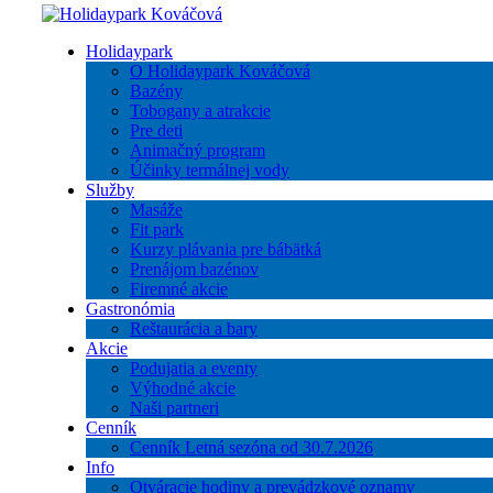
Holidaypark
O Holidaypark Kováčová
Bazény
Tobogany a atrakcie
Pre deti
Animačný program
Účinky termálnej vody
Služby
Masáže
Fit park
Kurzy plávania pre bábätká
Prenájom bazénov
Firemné akcie
Gastronómia
Reštaurácia a bary
Akcie
Podujatia a eventy
Výhodné akcie
Naši partneri
Cenník
Cenník Letná sezóna od 30.7.2026
Info
Otváracie hodiny a prevádzkové oznamy