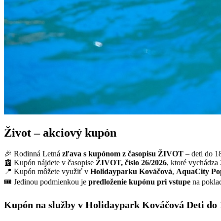
Život – akciový kupón
🎉 Rodinná Letná
zľava s kupónom z časopisu ŽIVOT
– deti do 1
📰 Kupón nájdete v časopise
ŽIVOT, číslo 26/2026
, ktoré vychádza
📍 Kupón môžete využiť v
Holidayparku Kováčová
,
AquaCity Po
🎟 Jedinou podmienkou je
predloženie kupónu pri vstupe
na pokla
Kupón na služby v Holidaypark Kováčová
Deti do 