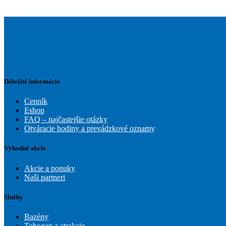
Dôležité informácie
Cenník
Eshop
FAQ – najčastejšie otázky
Otváracie hodiny a prevádzkové oznamy
Výhodné akcie
Akcie a ponuky
Naši partneri
Služby
Bazény
Tobogan a atrakcie