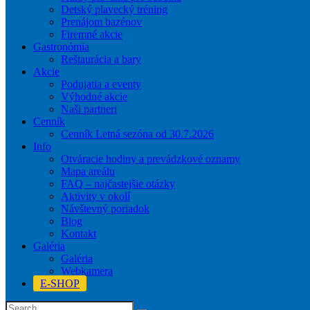
Detský plavecký tréning
Prenájom bazénov
Firemné akcie
Gastronómia
Reštaurácia a bary
Akcie
Podujatia a eventy
Výhodné akcie
Naši partneri
Cenník
Cenník Letná sezóna od 30.7.2026
Info
Otváracie hodiny a prevádzkové oznamy
Mapa areálu
FAQ – najčastejšie otázky
Aktivity v okolí
Návštevný poriadok
Blog
Kontakt
Galéria
Galéria
Webkamera
E-SHOP