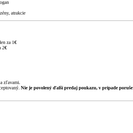
obogan
zény, atrakcie
len za 1
€
a 2
€
a zľavami.
ceptovaný.
Nie je povolený ďalší predaj poukazu, v prípade poruš