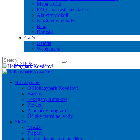
Mapa areálu
FAQ – najčastejšie otázky
Aktivity v okolí
Návštevný poriadok
Blog
Kontakt
Galéria
Galéria
Webkamera
E-SHOP
Holidaypark
O Holidaypark Kováčová
Bazény
Tobogany a atrakcie
Pre deti
Animačný program
Účinky termálnej vody
Služby
Masáže
Fit park
Kurzy plávania pre bábätká