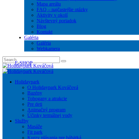
Mapa areálu
FAQ – najčastejšie otázky
Aktivity v okolí
Návštevný poriadok
Blog
Kontakt
Galéria
Galéria
Webkamera
E-SHOP
Holidaypark
O Holidaypark Kováčová
Bazény
Tobogany a atrakcie
Pre deti
Animačný program
Účinky termálnej vody
Služby
Masáže
Fit park
Kurzy plávania pre bábätká