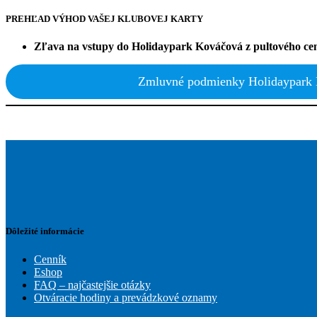
PREHĽAD VÝHOD VAŠEJ KLUBOVEJ KARTY
Zľava na vstupy do Holidaypark Kováčová z pultového ce
Zmluvné podmienky Holidaypark 
Dôležité informácie
Cenník
Eshop
FAQ – najčastejšie otázky
Otváracie hodiny a prevádzkové oznamy