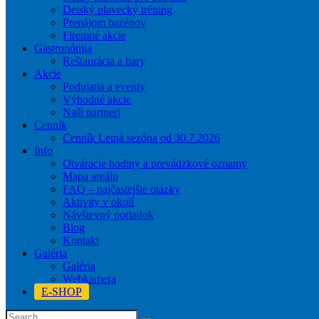
Detský plavecký tréning
Prenájom bazénov
Firemné akcie
Gastronómia
Reštaurácia a bary
Akcie
Podujatia a eventy
Výhodné akcie
Naši partneri
Cenník
Cenník Letná sezóna od 30.7.2026
Info
Otváracie hodiny a prevádzkové oznamy
Mapa areálu
FAQ – najčastejšie otázky
Aktivity v okolí
Návštevný poriadok
Blog
Kontakt
Galéria
Galéria
Webkamera
E-SHOP