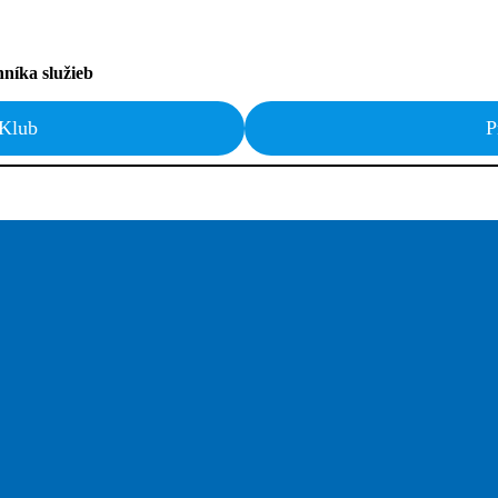
nníka služieb
Klub
P