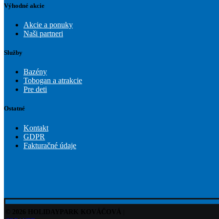
Výhodné akcie
Akcie a ponuky
Naši partneri
Služby
Bazény
Tobogan a atrakcie
Pre deti
Ostatné
Kontakt
GDPR
Fakturačné údaje
© 2026 HOLIDAYPARK KOVÁČOVÁ
|