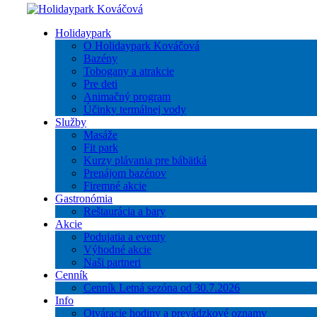
Holidaypark
O Holidaypark Kováčová
Bazény
Tobogany a atrakcie
Pre deti
Animačný program
Účinky termálnej vody
Služby
Masáže
Fit park
Kurzy plávania pre bábätká
Prenájom bazénov
Firemné akcie
Gastronómia
Reštaurácia a bary
Akcie
Podujatia a eventy
Výhodné akcie
Naši partneri
Cenník
Cenník Letná sezóna od 30.7.2026
Info
Otváracie hodiny a prevádzkové oznamy