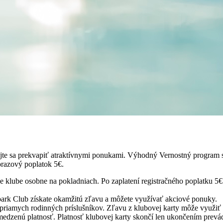
hajte sa prekvapiť atraktívnymi ponukami. Výhodný Vernostný program
orazový poplatok 5€.
e klube osobne na pokladniach. Po zaplatení registračného poplatku 5€
ark Club získate okamžitú zľavu a môžete využívať akciové ponuky.
riamych rodinných príslušníkov. Zľavu z klubovej karty môže využiť d
edzenú platnosť. Platnosť klubovej karty skončí len ukončením prev