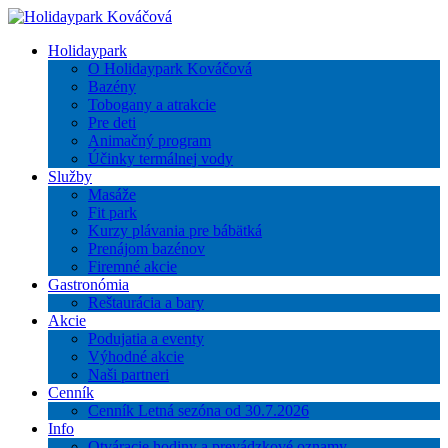
Holidaypark
O Holidaypark Kováčová
Bazény
Tobogany a atrakcie
Pre deti
Animačný program
Účinky termálnej vody
Služby
Masáže
Fit park
Kurzy plávania pre bábätká
Prenájom bazénov
Firemné akcie
Gastronómia
Reštaurácia a bary
Akcie
Podujatia a eventy
Výhodné akcie
Naši partneri
Cenník
Cenník Letná sezóna od 30.7.2026
Info
Otváracie hodiny a prevádzkové oznamy