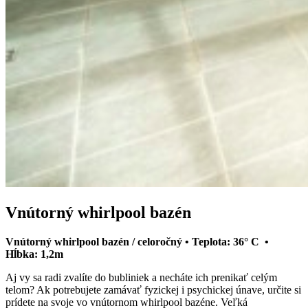
Vnútorný whirlpool bazén
Vnútorný whirlpool bazén / celoročný • Teplota: 36° C •
Hĺbka: 1,2m
Aj vy sa radi zvalíte do bubliniek a necháte ich prenikať celým
telom? Ak potrebujete zamávať fyzickej i psychickej únave, určite si
prídete na svoje vo vnútornom whirlpool bazéne. Veľká