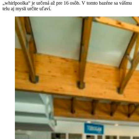
„whirlpoolka“ je určená až pre 16 osôb. V tomto bazéne sa vášmu
telu aj mysli určite uľaví.