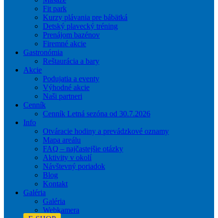
Fit park
Kurzy plávania pre bábätká
Detský plavecký tréning
Prenájom bazénov
Firemné akcie
Gastronómia
Reštaurácia a bary
Akcie
Podujatia a eventy
Výhodné akcie
Naši partneri
Cenník
Cenník Letná sezóna od 30.7.2026
Info
Otváracie hodiny a prevádzkové oznamy
Mapa areálu
FAQ – najčastejšie otázky
Aktivity v okolí
Návštevný poriadok
Blog
Kontakt
Galéria
Galéria
Webkamera