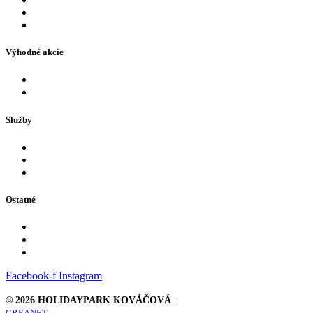
FAQ – najčastejšie otázky
Otváracie hodiny a prevádzkové oznamy
Výhodné akcie
Akcie a ponuky
Naši partneri
Služby
Bazény
Tobogan a atrakcie
Pre deti
Ostatné
Kontakt
GDPR
Fakturačné údaje
Facebook-f
Instagram
© 2026 HOLIDAYPARK KOVÁČOVÁ
|
CREANET