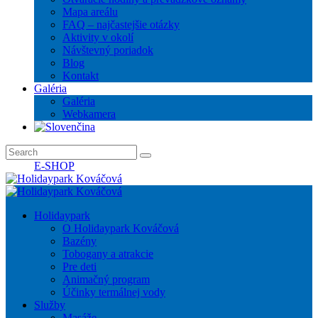
Mapa areálu
FAQ – najčastejšie otázky
Aktivity v okolí
Návštevný poriadok
Blog
Kontakt
Galéria
Galéria
Webkamera
E-SHOP
Holidaypark
O Holidaypark Kováčová
Bazény
Tobogany a atrakcie
Pre deti
Animačný program
Účinky termálnej vody
Služby
Masáže